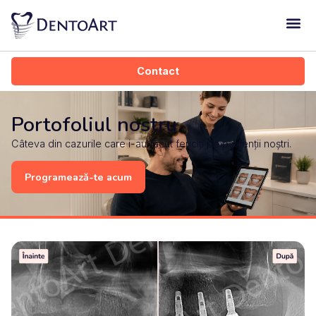
Dentoart Kid
Contact
Portofoliul nostru
Câteva din cazurile care i-au făcut fericiți pe pacienții noștri.
Programează-te acum