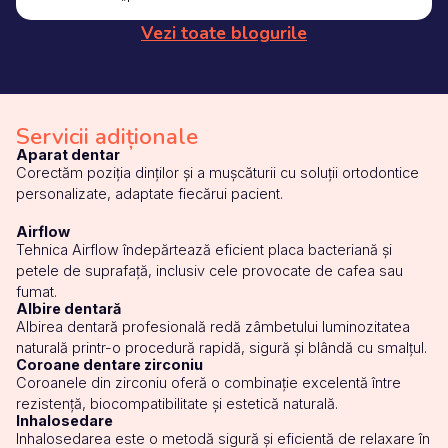
Vezi toate blogurile
Servicii adiționale
Aparat dentar
Corectăm poziția dinților și a mușcăturii cu soluții ortodontice
personalizate, adaptate fiecărui pacient.
Airflow
Tehnica Airflow îndepărtează eficient placa bacteriană și
petele de suprafață, inclusiv cele provocate de cafea sau
fumat.
Albire dentară
Albirea dentară profesională redă zâmbetului luminozitatea
naturală printr-o procedură rapidă, sigură și blândă cu smalțul.
Coroane dentare zirconiu
Coroanele din zirconiu oferă o combinație excelentă între
rezistență, biocompatibilitate și estetică naturală.
Inhalosedare
Inhalosedarea este o metodă sigură și eficientă de relaxare în