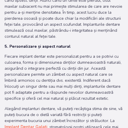
cand lipsesc dinții. Atunci când un dinte este pierdut, osul
maxilar subiacent nu mai primește stimularea de care are nevoie
pentru a-și menține densitatea. În timp, acest lucru duce la
pierderea osoasă și poate duce chiar la modificări ale structurii
feței tale, provocând un aspect scufundat. Implanturile dentare
stimulează osul maxilar, păstrându-i integritatea și menținând
conturul natural al feței tale.
5. Personalizare și aspect natural
Fiecare implant dentar este personalizat pentru a se potrivi cu
culoarea, forma și dimensiunea dinților dumneavoastră naturali,
asigurând o integrare perfectă cu dinții din jur. Această
personalizare permite un zâmbet cu aspect natural care se
îmbină armonios cu dentiția dvs. existentă. Indiferent dacă
înlocuiți un singur dinte sau mai mulți dinți, implanturile dentare
pot fi adaptate pentru a răspunde nevoilor dumneavoastră
specifice și oferă cel mai natural și plăcut rezultat estetic.
Alegând implanturi dentare, vă puteți recâștiga stima de sine, vă
puteți bucura de o dietă variată fără restricții și puteți
experimenta bucuria unui zâmbet încrezător și strălucitor. La
, stomatologii noștri utilizează cele mai
Implant Dentar Galati