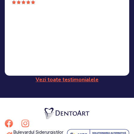
Vezi toate testimonialele
Bulevardul Siderurgiștilor