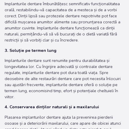
Implanturile dentare îmbunătățesc semnificativ funcționalitatea
orală, restabilindu-vă capacitatea de a mesteca și de a vorbi
corect. Dinții lipsă sau protezele dentare nepotrivite pot face
dificilă mușcarea anumitor alimente sau pronunțarea corectă a
anumitor cuvinte. Implanturile dentare funcționează ca dinții
naturali, permițându-vă să vă bucurați de o dietă variată fără
restricții și să vorbiți clar și cu încredere.
3. Soluție pe termen lung
Implanturile dentare sunt renumite pentru durabilitatea și
longevitatea lor. Cu îngrijire adecvată și controale dentare
regulate, implanturile dentare pot dura toată viața. Spre
deosebire de alte restaurări dentare care pot necesita înlocuiri
sau ajustări frecvente, implanturile dentare oferă o soluție pe
termen lung, economisind timp, efort și potențiale cheltuieli în
viitor.
4. Conservarea dinților naturali și a maxilarului
Plasarea implanturilor dentare ajuta la prevenirea pierderii
osoase și a deteriorării maxilarului, care apare de obicei atunci