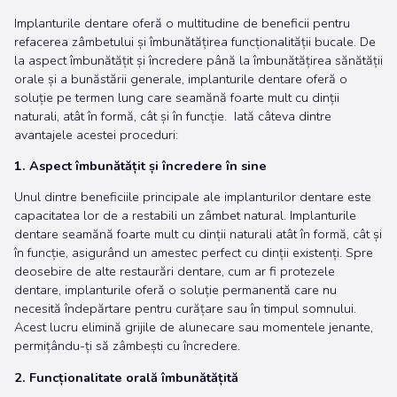
Implanturile dentare oferă o multitudine de beneficii pentru
refacerea zâmbetului și îmbunătățirea funcționalității bucale. De
la aspect îmbunătățit și încredere până la îmbunătățirea sănătății
orale și a bunăstării generale, implanturile dentare oferă o
soluție pe termen lung care seamănă foarte mult cu dinții
naturali, atât în formă, cât și în funcție. Iată câteva dintre
avantajele acestei proceduri:
1. Aspect îmbunătățit și încredere în sine
Unul dintre beneficiile principale ale implanturilor dentare este
capacitatea lor de a restabili un zâmbet natural. Implanturile
dentare seamănă foarte mult cu dinții naturali atât în formă, cât și
în funcție, asigurând un amestec perfect cu dinții existenți. Spre
deosebire de alte restaurări dentare, cum ar fi protezele
dentare, implanturile oferă o soluție permanentă care nu
necesită îndepărtare pentru curățare sau în timpul somnului.
Acest lucru elimină grijile de alunecare sau momentele jenante,
permițându-ți să zâmbești cu încredere.
2. Funcționalitate orală îmbunătățită