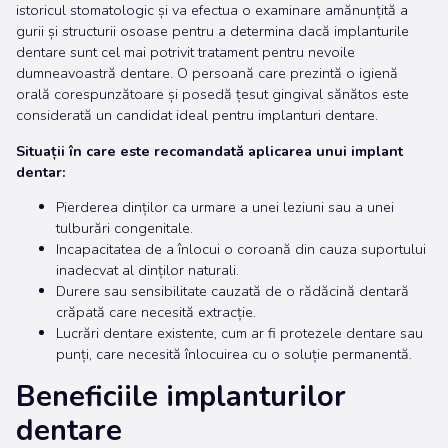
istoricul stomatologic și va efectua o examinare amănunțită a
gurii și structurii osoase pentru a determina dacă implanturile
dentare sunt cel mai potrivit tratament pentru nevoile
dumneavoastră dentare. O persoană care prezintă o igienă
orală corespunzătoare și posedă țesut gingival sănătos este
considerată un candidat ideal pentru implanturi dentare.
Situații în care este recomandată aplicarea unui implant
dentar:
Pierderea dinților ca urmare a unei leziuni sau a unei
tulburări congenitale.
Incapacitatea de a înlocui o coroană din cauza suportului
inadecvat al dinților naturali.
Durere sau sensibilitate cauzată de o rădăcină dentară
crăpată care necesită extracție.
Lucrări dentare existente, cum ar fi protezele dentare sau
punți, care necesită înlocuirea cu o soluție permanentă.
Beneficiile implanturilor
dentare