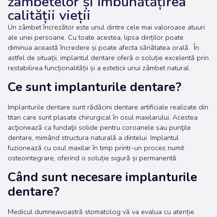
zâmbetelor și îmbunătățirea
calității vieții
Un zâmbet încrezător este unul dintre cele mai valoroase atuuri
ale unei persoane. Cu toate acestea, lipsa dinților poate
diminua această încredere și poate afecta sănătatea orală. În
astfel de situații, implantul dentare oferă o soluție excelentă prin
restabilirea funcționalității și a esteticii unui zâmbet natural.
Ce sunt implanturile dentare?
Implanturile dentare sunt rădăcini dentare artificiale realizate din
titan care sunt plasate chirurgical în osul maxilarului. Acestea
acţionează ca fundaţii solide pentru coroanele sau punţile
dentare, mimând structura naturală a dintelui. Implantul
fuzionează cu osul maxilar în timp printr-un proces numit
osteointegrare, oferind o soluție sigură și permanentă.
Când sunt necesare implanturile
dentare?
Medicul dumneavoastră stomatolog vă va evalua cu atenție