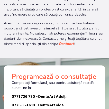
semnificativ asupra rezultatelor tratamentului dentar. Este
important să căutați un profesionist cu experiență, în care să
aveți încredere și cu care să puteți comunica deschis.
Acest lucru vă va asigura că veți primi cel mai bun tratament
posibil și că veți avea un zâmbet sănătos și strălucitor pentru
mulți ani înainte. Nu subestimați puterea experienței în îngrijirea
danturii dumneavoastră! Contactați-ne și luați legătura cu unul
dintre medicii specialiști din echipa
!
Dentoart
Programează o consultație
Completați formularul, sau pentru asistență rapidă
sunați-ne la:
0771 726 730
– DentoArt Adulți
0775 353 618 – DentoArt Kids