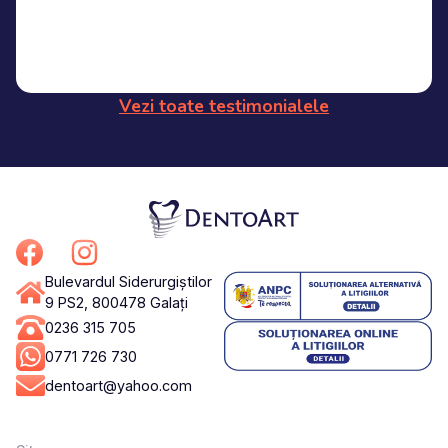
Vezi toate testimonialele
Bulevardul Siderurgiștilor
9 PS2, 800478 Galați
0236 315 705
0771 726 730
dentoart@yahoo.com