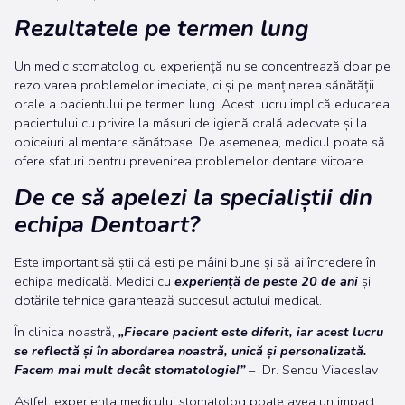
Rezultatele pe termen lung
Un medic stomatolog cu experiență nu se concentrează doar pe
rezolvarea problemelor imediate, ci și pe menținerea sănătății
orale a pacientului pe termen lung. Acest lucru implică educarea
pacientului cu privire la măsuri de igienă orală adecvate și la
obiceiuri alimentare sănătoase. De asemenea, medicul poate să
ofere sfaturi pentru prevenirea problemelor dentare viitoare.
De ce să apelezi la specialiștii din
echipa Dentoart?
Este important să știi că ești pe mâini bune și să ai încredere în
echipa medicală. Medici cu
experiență de peste 20 de ani
și
dotările tehnice garantează succesul actului medical.
În clinica noastră,
„Fiecare pacient este diferit, iar acest lucru
se reflectă și în abordarea noastră, unică și personalizată.
Facem mai mult decât stomatologie!”
– Dr. Sencu Viaceslav
Astfel, experiența medicului stomatolog poate avea un impact