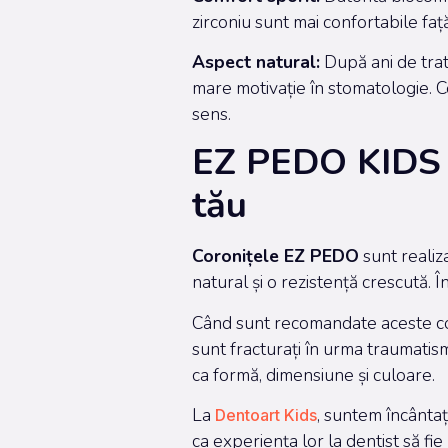
zirconiu sunt mai confortabile faț
Aspect natural:
După ani de trat
mare motivație în stomatologie. C
sens.
EZ PEDO KIDS –
tău
Coronițele EZ PEDO
sunt realiz
natural și o rezistență crescută. Î
Când sunt recomandate aceste coron
sunt fracturați în urma traumatism
ca formă, dimensiune și culoare.
La
, suntem încântați
Dentoart Kids
ca experiența lor la dentist să fi