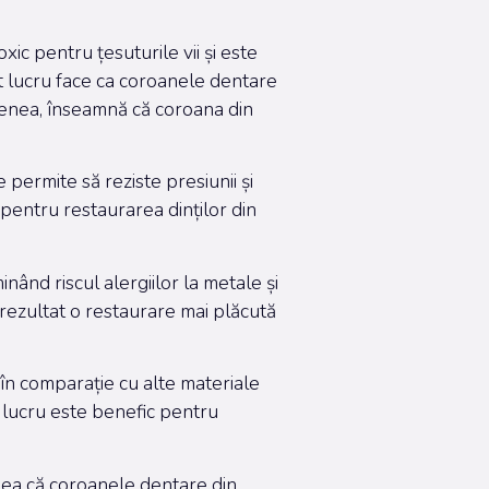
xic pentru țesuturile vii și este
est lucru face ca coroanele dentare
semenea, înseamnă că coroana din
permite să reziste presiunii și
 pentru restaurarea dinților din
ând riscul alergiilor la metale și
a rezultat o restaurare mai plăcută
 în comparație cu alte materiale
t lucru este benefic pentru
desea că coroanele dentare din