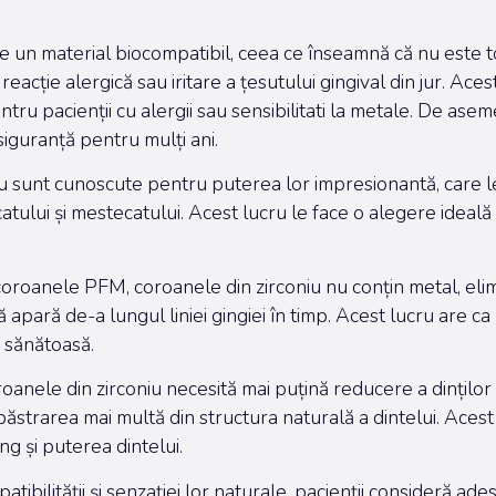
ste un material biocompatibil, ceea ce înseamnă că nu este to
eacție alergică sau iritare a țesutului gingival din jur. Ac
entru pacienții cu alergii sau sensibilitati la metale. De a
siguranță pentru mulți ani.
u sunt cunoscute pentru puterea lor impresionantă, care le 
atului și mestecatului. Acest lucru le face o alegere ideală
oanele PFM, coroanele din zirconiu nu conțin metal, elimin
ă apară de-a lungul liniei gingiei în timp. Acest lucru are c
i sănătoasă.
roanele din zirconiu necesită mai puțină reducere a dinților
păstrarea mai multă din structura naturală a dintelui. Aces
g și puterea dintelui.
tibilității și senzației lor naturale, pacienții consideră a