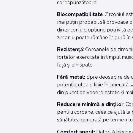
corespunzătoare.
Biocompatibilitate
: Zirconiul e
mai puțin probabil să provoace o r
din zirconiu o opțiune potrivită p
zirconiu poate rămâne în gură în 
Rezistență
: Coroanele de zirconi
forțelor exercitate în timpul mușc
față și din spate.
Fără metal:
Spre deosebire de cor
potențialul ca o linie întunecată s
din punct de vedere estetic și ma
Reducere minimă a dinților
: Co
pentru coroane, ceea ce ajută la 
sănătatea generală pe termen lun
Comfort sporit:
Datorită biocompa