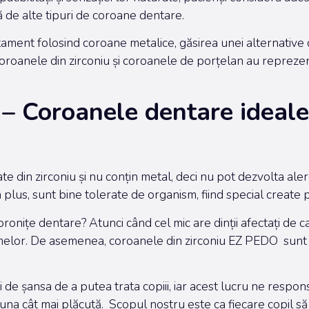
ă de alte tipuri de coroane dentare.
ament folosind coroane metalice, găsirea unei alternative c
oroanele din zirconiu și coroanele de porțelan au reprezenta
 Coroanele dentare ideale 
ate din zirconiu și nu conțin metal, deci nu pot dezvolta ale
n plus, sunt bine tolerate de organism, fiind special create 
ițe dentare? Atunci când cel mic are dinții afectați de cari
elor. De asemenea, coroanele din zirconiu EZ PEDO sunt utili
 de șansa de a putea trata copiii, iar acest lucru ne respons
e una cât mai plăcută. Scopul nostru este ca fiecare copil să 