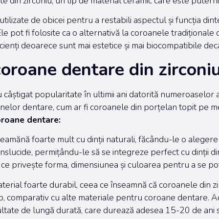
te din zirconiu, un tip de material ceramic care este puterni
lizate de obicei pentru a restabili aspectul și funcția dintelui
. Ele pot fi folosite ca o alternativă la coroanele tradițional
acienți deoarece sunt mai estetice și mai biocompatibile de
coroane dentare din zirconi
câștigat popularitate în ultimii ani datorită numeroaselor 
anelor dentare, cum ar fi coroanele din porțelan topit pe m
oroane dentare:
 seamănă foarte mult cu dinții naturali, făcându-le o alege
nslucide, permițându-le să se integreze perfect cu dinții din
ce privește forma, dimensiunea și culoarea pentru a se potri
material foarte durabil, ceea ce înseamnă că coroanele din z
imp, comparativ cu alte materiale pentru coroane dentare. A
ultate de lungă durată, care durează adesea 15-20 de ani sa