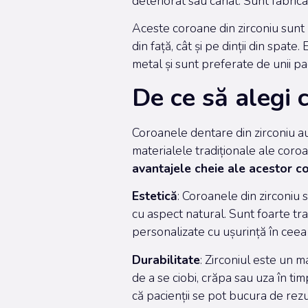
deteriorat sau cariat. Sunt fabrica
Aceste coroane din zirconiu sunt uti
din față, cât și pe dinții din spate
metal și sunt preferate de unii p
De ce să alegi 
Coroanele dentare din zirconiu au 
materialele tradiționale ale coro
avantajele cheie ale acestor c
Estetică
: Coroanele din zirconiu
cu aspect natural. Sunt foarte tra
personalizate cu ușurință în ceea 
Durabilitate
: Zirconiul este un 
de a se ciobi, crăpa sau uza în t
că pacienții se pot bucura de rez