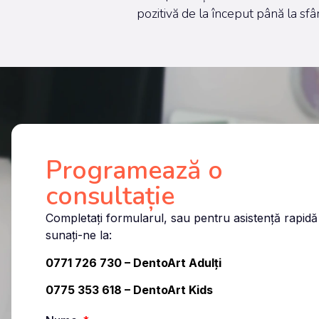
pozitivă de la început până la sf
Programează o
consultație
Completați formularul, sau pentru asistență rapidă
sunați-ne la:
0771 726 730
– DentoArt Adulți
0775 353 618 – DentoArt Kids