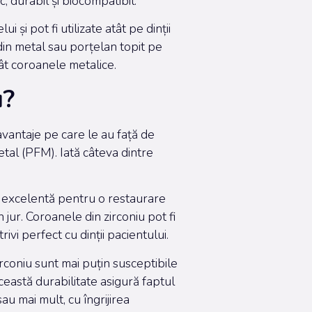
c, durabil și biocompatibil.
 și pot fi utilizate atât pe dinții
e din metal sau porțelan topit pe
cât coroanele metalice.
u?
avantaje pe care le au față de
etal (PFM). Iată câteva dintre
re excelentă pentru o restaurare
 jur. Coroanele din zirconiu pot fi
vi perfect cu dinții pacientului.
irconiu sunt mai puțin susceptibile
ceastă durabilitate asigură faptul
u mai mult, cu îngrijirea