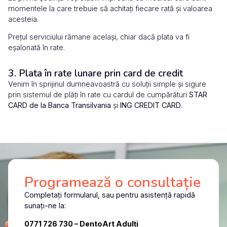
momentele la care trebuie să achitați fiecare rată și valoarea
acesteia.
Prețul serviciului rămane același, chiar dacă plata va fi
eșalonată în rate.
3. Plata în rate lunare prin card de credit
Venim în sprijinul dumneavoastră cu soluții simple și sigure
prin sistemul de plăți în rate cu cardul de cumpărături
STAR
CARD de la Banca Transilvania
și
ING CREDIT CARD
.
Programează o consultație
Completați formularul, sau pentru asistență rapidă
sunați-ne la:
0771 726 730
– DentoArt Adulți