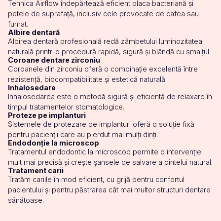
Tehnica Airflow îndepărtează eficient placa bacteriană și
petele de suprafață, inclusiv cele provocate de cafea sau
fumat.
Albire dentară
Albirea dentară profesională redă zâmbetului luminozitatea
naturală printr-o procedură rapidă, sigură și blândă cu smalțul.
Coroane dentare zirconiu
Coroanele din zirconiu oferă o combinație excelentă între
rezistență, biocompatibilitate și estetică naturală.
Inhalosedare
Inhalosedarea este o metodă sigură și eficientă de relaxare în
timpul tratamentelor stomatologice.
Proteze pe implanturi
Sistemele de protezare pe implanturi oferă o soluție fixă
pentru pacienții care au pierdut mai mulți dinți.
Endodonție la microscop
Tratamentul endodontic la microscop permite o intervenție
mult mai precisă și crește șansele de salvare a dintelui natural.
Tratament carii
Tratăm cariile în mod eficient, cu grijă pentru confortul
pacientului și pentru păstrarea cât mai multor structuri dentare
sănătoase.