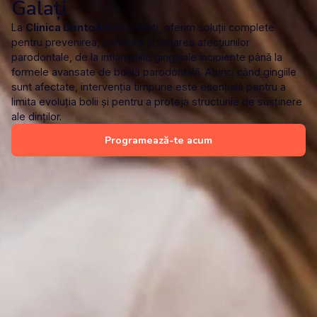
Galați
La
Clinica DentoArt
din Galați, oferim soluții complete
pentru prevenirea, controlul și tratarea afecțiunilor
parodontale, de la inflamațiile gingivale incipiente până la
formele avansate de boală parodontală. Atunci când gingiile
sunt afectate, intervenția timpurie este esențială pentru a
limita evoluția bolii și pentru a proteja structurile de susținere
ale dinților.
Programează-te acum