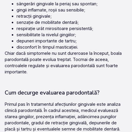
sângerări gingivale la periaj sau spontan;
gingii inflamate, roșii sau sensibile;
retracții gingivale;
senzație de mobilitate dentară;
respirație urât mirositoare persistentă;
sensibilitate la nivelul gingiilor;
depuneri importante de tartru;
disconfort în timpul masticației.
Chiar dacă simptomele nu sunt dureroase la început, boala
parodontală poate evolua treptat. Tocmai de aceea,
controalele regulate și evaluarea parodontală sunt foarte
importante.
Cum decurge evaluarea parodontală?
Primul pas în tratamentul afecțiunilor gingivale este
analiza
clinică parodontală
. În cadrul acesteia, medicul evaluează
starea gingiilor, prezența inflamației, adâncimea pungilor
parodontale, gradul de retracție gingivală, depunerile de
placă și tartru și eventualele semne de mobilitate dentară.