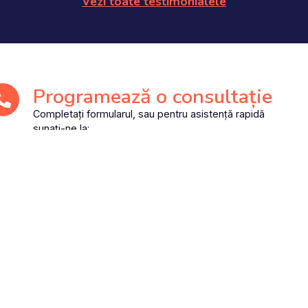
Vezi toate testimonialele
Programează o consultație
Completați formularul, sau pentru asistență rapidă
sunați-ne la:
0771 726 730
– DentoArt Adulți
0775 353 618 – DentoArt Kids
Nume
Nr. de telefon