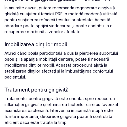
În anumite cazuri, putem recomanda
regenerare gingivală
ghidată
cu ajutorul
tehnicii PRF
, o metodă modernă utilizată
pentru susținerea refacerii țesuturilor afectate. Această
abordare poate sprijini vindecarea și poate contribui la o
recuperare mai bună a zonelor afectate.
Imobilizarea dinților mobili
Atunci când boala parodontală a dus la pierderea suportului
osos și la apariția mobilității dentare, poate fi necesară
imobilizarea dinților mobili
. Această procedură ajută la
stabilizarea dinților afectați și la îmbunătățirea confortului
pacientului.
Tratament pentru gingivită
Tratamentul pentru gingivită
este orientat spre reducerea
inflamației gingivale și eliminarea factorilor care au favorizat
acumularea bacteriană. Intervenția în această etapă este
foarte importantă, deoarece gingivita poate fi controlată
eficient dacă este tratată la timp.