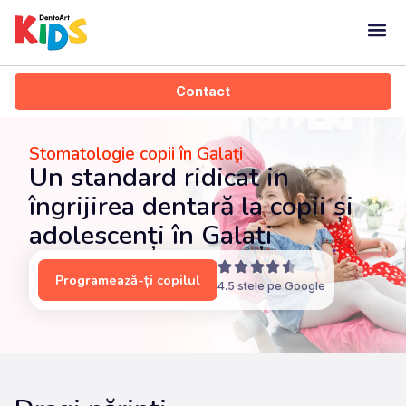
Dentoart Kid
Contact
Stomatologie copii în Galaţi
Un standard ridicat in
îngrijirea dentară la copii și
adolescenți în Galați
Programează-ți copilul
4.5 stele pe Google