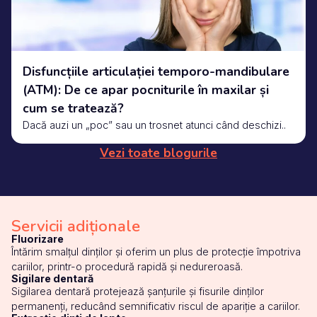
Disfuncțiile articulației temporo-mandibulare
(ATM): De ce apar pocniturile în maxilar și
cum se tratează?
Dacă auzi un „poc” sau un trosnet atunci când deschizi..
Vezi toate blogurile
Servicii adiționale
Fluorizare
Întărim smalțul dinților și oferim un plus de protecție împotriva
cariilor, printr-o procedură rapidă și nedureroasă.
Sigilare dentară
Sigilarea dentară protejează șanțurile și fisurile dinților
permanenți, reducând semnificativ riscul de apariție a cariilor.