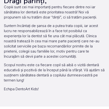
Dragi părinți,
Copiii sunt cei mai importanți pentru fiecare dintre noi iar
sănătatea lor dentară este prioritatea noastră! Noi vă
propunem să nu tratăm doar “dinţii”, ci să tratăm pacienții.
Suntem încântați de șansa de a putea trata copiii, iar acest
lucru ne responsabilizează în a face tot posibilul ca
experiența lor la dentist să fie una cât mai plăcută. Clinica
noastră tratează în cea mai mare parte pacienți care ne-au
solicitat serviciile pe baza recomandărilor primite de la
prietenii, colegii sau familiile lor, motiv pentru care te
încurajăm să devii parte a acestei comunități.
Scopul nostru este ca fiecare copil să aibă o vizită dentară
educativă și pozitivă de la început până la sfârșit. Vă ajutăm să
susținem sănătatea dentară a copilului dumneavoastră pe
termen lung!
Echipa DentoArt Kids!