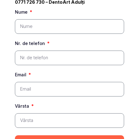
0771 726 730
– DentoArt Adulți
Nume
Nr. de telefon
Email
Vârsta