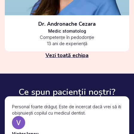
Dr. Andronache Cezara
Medic stomatolog
Competențe în pedodonție
13 ani de experiență
Vezi toată echipa
Ce spun pacienții noștri?
Personal foarte drăguț. Este de incercat dacă vrei să iti
obișnuiești copilul cu medicul dentist.
Victor Iancu