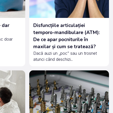
– dar
Disfuncțiile articulației
temporo-mandibulare (ATM):
De ce apar pocniturile în
sc doar
maxilar și cum se tratează?
Dacă auzi un „poc” sau un trosnet
atunci când deschizi..