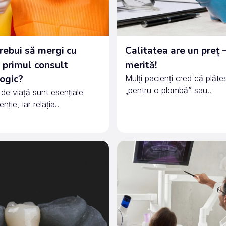
rebui să mergi cu
Calitatea are un preț 
a primul consult
merită!
ogic?
Mulți pacienți cred că plăte
„pentru o plombă” sau..
 de viață sunt esențiale
nție, iar relația..