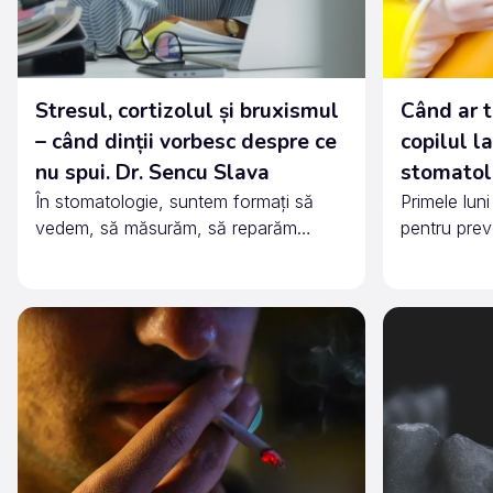
Stresul, cortizolul și bruxismul
Când ar t
– când dinții vorbesc despre ce
copilul l
nu spui. Dr. Sencu Slava
stomatol
În stomatologie, suntem formați să
Primele luni
vedem, să măsurăm, să reparăm…
pentru preve