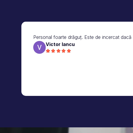
Personal foarte drăguț. Este de incercat dacă vr
Victor Iancu