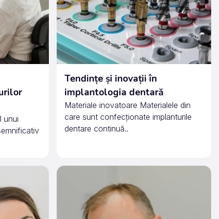
Tendințe și inovații în
urilor
implantologia dentară
Materiale inovatoare Materialele din
care sunt confecționate implanturile
l unui
dentare continuă..
semnificativ